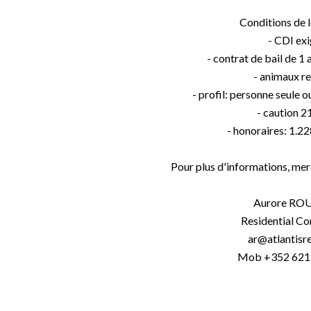
Conditions de 
- CDI ex
- contrat de bail de 1
- animaux r
- profil: personne seule
- caution 
- honoraires: 1.
Pour plus d'informations, mer
Aurore RO
Residential Co
ar@atlantisr
Mob +352 621