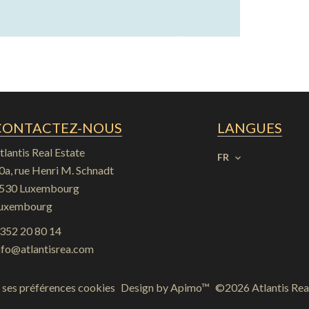
CONTACTEZ-NOUS
LANGUES
tlantis Real Estate
FR
0a, rue Henri M. Schnadt
530
Luxembourg
uxembourg
352 20 80 14
nfo@atlantisrea.com
ses préférences cookies
Design by
Apimo™
©2026 Atlantis Rea