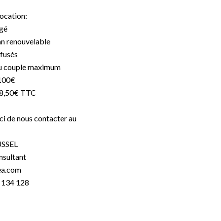
location:
igé
 an renouvelable
efusés
 ou couple maximum
2100€
228,50€ TTC
ci de nous contacter au
USSEL
nsultant
ea.com
 134 128